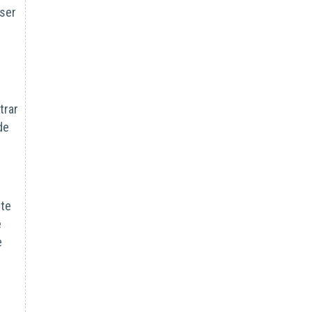
 ser
trar
de
ite
e
e