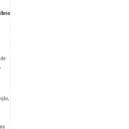
íbrio
nde
,
ijão,
ais