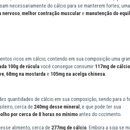
sam necessariamente do cálcio para se manterem fortes, uma
a nervoso
,
melhor contração muscular
e
manutenção do equil
entos ricos em cálcio, contendo em sua composição uma gra
ada 100g de rúcula
você consegue consumir
117mg de cálcio
ve
,
68mg na mostarda
e
105mg na acelga chinesa
.
s quantidades de cálcio em sua composição, sendo para o fe
ileiro, cerca de
240mg desse mineral
, e que pode ter sua
molho por cerca de 8 horas no mínimo
antes do cozimento.
desse alimento, cerca de
277mg de cálcio
. Embora a soja se m