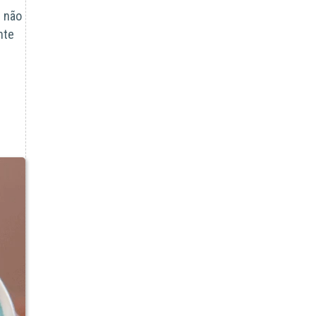
e não
nte