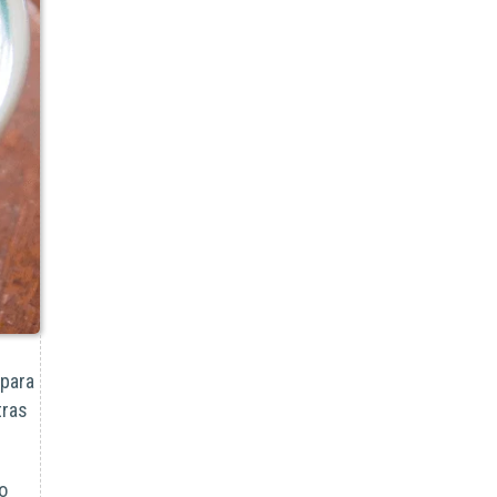
 para
tras
o