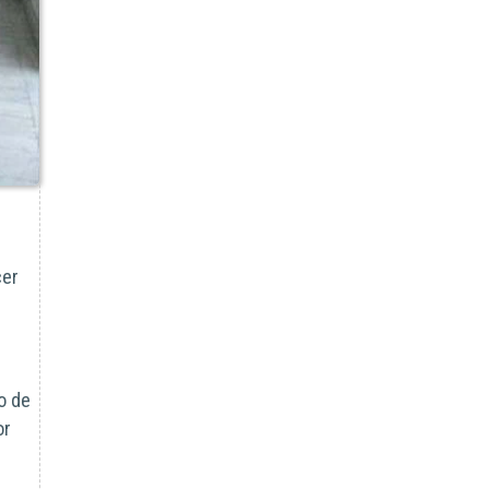
cer
o de
or