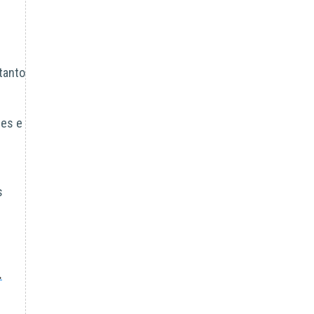
tanto
res e
s
.