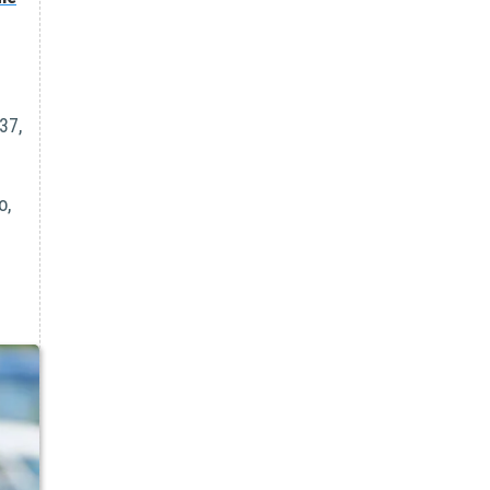
37,
o,