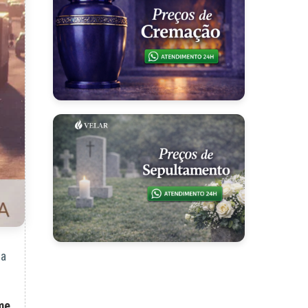
la
me