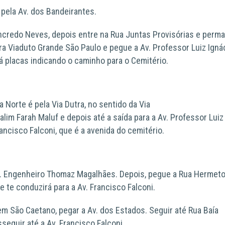
é pela
Av. dos Bandeirantes.
ancredo Neves
, depois entre na
Rua Juntas Provisórias
e perma
ra
Viaduto Grande São Paulo
e pegue a
Av. Professor Luiz Igná
rá
placas indicando o caminho
para o Cemitério.
a Norte é pela
Via Dutra
, no
sentido da Via
Salim Farah Maluf
e depois até a saída para a
Av. Professor Luiz
rancisco Falconi, que é a avenida do cemitério.
. Engenheiro Thomaz Magalhães
. Depois, pegue a
Rua Hermet
ue te conduzirá para a
Av. Francisco Falconi.
m São Caetano, pegar a
Av. dos Estados.
Seguir até
Rua Baía
osseguir até a
Av. Francisco Falconi.