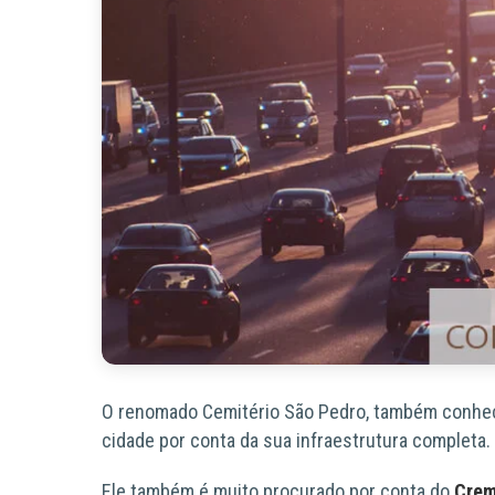
O renomado
Cemitério São Pedro
, também conh
cidade por conta da sua
infraestrutura completa
Ele também é muito procurado por conta do
Crem