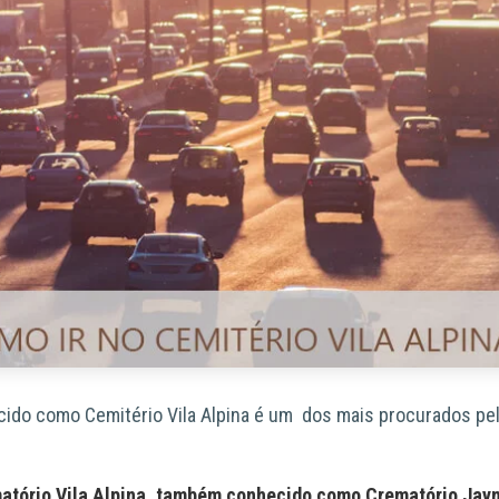
ecido como
Cemitério Vila Alpina
é um dos
mais procurados
pe
.
atório Vila Alpina, também conhecido como Crematório Jay