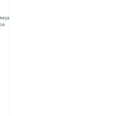
neça
cio
o