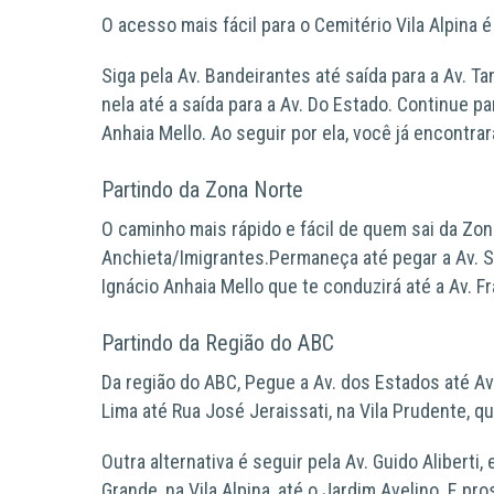
O acesso mais fácil para o Cemitério Vila Alpina 
Siga pela
Av. Bandeirantes
até saída para a
Av. T
nela até a saída para a
Av. Do Estado
.
Continue pa
Anhaia Mello
. Ao seguir por ela, você já encontra
Partindo da Zona Norte
O caminho mais rápido e fácil de quem sai da Zon
Anchieta/Imigrantes
.Permaneça até pegar a
Av. 
Ignácio Anhaia Mello
que te conduzirá até a
Av. F
Partindo da Região do ABC
Da região do ABC,
Pegue a
Av. dos Estados
até
Av
Lima
até
Rua José Jeraissati
, na Vila Prudente, q
Outra alternativa é seguir pela
Av. Guido Aliberti,
e
Grande
, na Vila Alpina, até o
Jardim Avelino
. E pr