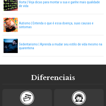
Horta | Veja dicas para montar a sua e ganhe mais qualidade
de vida
Autismo | Entenda o que é essa doença, suas causas e
sintomas
Sedentarismo | Aprenda a mudar seu estilo de vida mesmo na
quarentena
Diferenciais